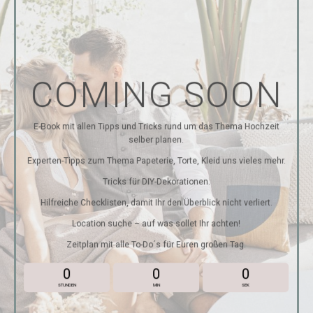
COMING SOON
E-Book mit allen Tipps und Tricks rund um das Thema Hochzeit
selber planen.
Experten-Tipps zum Thema Papeterie, Torte, Kleid uns vieles mehr.
Tricks für DIY-Dekorationen.
Hilfreiche Checklisten, damit Ihr den Überblick nicht verliert.
Location suche – auf was sollet Ihr achten!
Zeitplan mit alle To-Do´s für Euren großen Tag.
0
0
0
STUNDEN
MIN
SEK