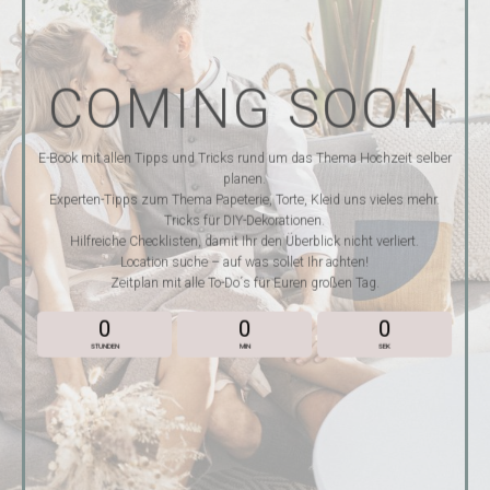
COMING SOON
E-Book mit allen Tipps und Tricks rund um das Thema Hochzeit selber
planen.
Experten-Tipps zum Thema Papeterie, Torte, Kleid uns vieles mehr.
Tricks für DIY-Dekorationen.
Hilfreiche Checklisten, damit Ihr den Überblick nicht verliert.
Location suche – auf was sollet Ihr achten!
Zeitplan mit alle To-Do´s für Euren großen Tag.
0
0
0
STUNDEN
MIN
SEK